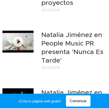
proyectos
28.03.2019
Natalia Jiménez en
People Music PR
presenta 'Nunca Es
Tarde'
28.03.2019
Natalia Jiménez en
City Music Radio:
Comenzar
¡Crea tu página web gratis!