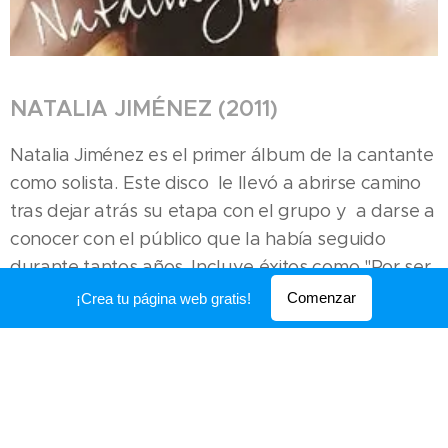
NATALIA JIMÉNEZ (2011)
Natalia Jiménez es el primer álbum de la cantante
como solista. Este disco le llevó a abrirse camino
tras dejar atrás su etapa con el grupo y a darse a
conocer con el público que la había seguido
durante tantos años. Incluye éxitos como "Por ser
tu mujer".
Comenzar
¡Crea tu página web gratis!
SENCILLOS
POR SER TU MUJER